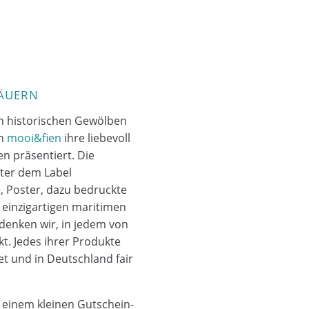
MÄUERN
en historischen Gewölben
on
mooi
&
fien
ihre liebevoll
en präsentiert. Die
nter dem Label
e, Poster, dazu bedruckte
 einzigartigen maritimen
 denken wir, in jedem von
. Jedes ihrer Produkte
tet und in Deutschland fair
 einem kleinen Gutschein-