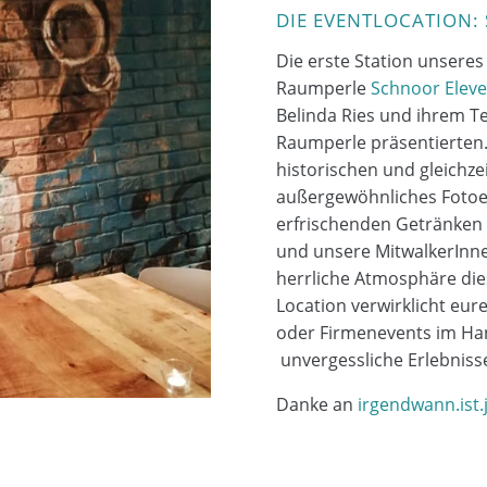
DIE EVENTLOCATION:
Die erste Station unsere
Raumperle
Schnoor Elev
Belinda Ries und ihrem Te
Raumperle präsentierten
historischen und gleichz
außergewöhnliches Fotoer
erfrischenden Getränken 
und unsere MitwalkerInne
herrliche Atmosphäre die
Location verwirklicht eur
oder Firmenevents
im
Han
unvergessliche Erlebniss
Danke an
irgendwann.ist.j