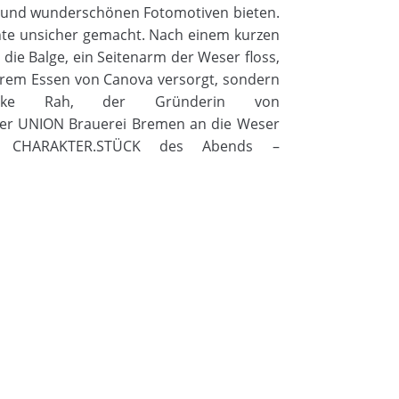
n und wunderschönen Fotomotiven bieten.
hte unsicher gemacht. Nach einem kurzen
 die Balge, ein Seitenarm der Weser floss,
kerem Essen von
Canova
versorgt, sondern
lke
Rah, der Gründerin von
 der UNION Brauerei Bremen an die Weser
te
CHARAKTER.STÜCK
des Abends –