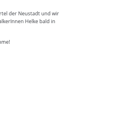
rtel
der Neustadt und wir
alkerInnen
Helke
bald in
hme!