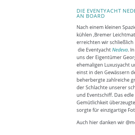
DIE EVENTYACHT NED
AN BOARD
Nach einem kleinen Spaz
kühlen ‚Bremer Leichtmat
erreichten wir schließlich
die
Eventyacht
Nedeva
. I
uns der Eigentümer Georg
ehemaligen Luxusyacht u
einst in den Gewässern d
beherbergte zahlreiche gr
der Schlachte unserer sch
und
Eventschiff
. Das edle
Gemütlichkeit überzeugt
sorgte für einzigartige 
Auch hier danken wir @
m