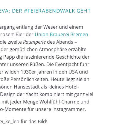
EVA: DER #FEIERABENDWALK GEHT
iergang entlang der Weser und einem
rosen‘ Bier der
Union Brauerei Bremen
 die zweite
Raumperle
des Abends
–
n der gemütlichen Atmosphäre erzählte
 Papp die faszinierende Geschichte der
nter unseren Füßen. Die
Eventjacht
fuhr
er wilden 1930er Jahren in den USA und
oße Persönlichkeiten. Heute liegt sie an
önen Hansestadt als kleines Hotel-
 Design der Yacht kombiniert mit ganz viel
e mit jeder Menge
Wohlfühl-Charme
und
Foto-Momente für unsere
Instagrammer
.
ei
_
ke
_
leo
für das Bild!