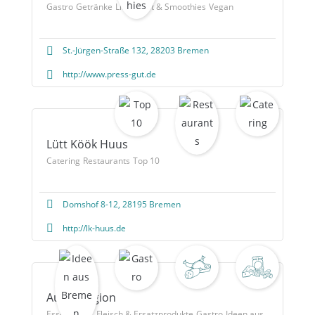
Gastro
Getränke
Limo, Saft & Smoothies
Vegan
St.-Jürgen-Straße 132, 28203 Bremen
http://www.press-gut.de
Lütt Köök Huus
Catering
Restaurants
Top 10
Domshof 8-12, 28195 Bremen
http://lk-huus.de
Austerregion
Essen
Fisch, Fleisch & Ersatzprodukte
Gastro
Ideen aus