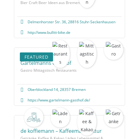
Bier
Craft Beer
Ideen aus Bremen
Top 10
Delmenhorster Str. 36, 28816 Stuhr-Seckenhausen
http://www.bullitt-bike.de
FEATURED
Gartelmanns Gasthof
Gastro
Mittagstisch
Restaurants
Oberblockland 14, 28357 Bremen
https://www.gartelmann-gasthof.de/
de koffiemann – Kaffeemanufaktur
Getränke
Kaffee & Kakao
Läden
Lebensmittel &