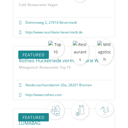
Café
Restaurants
Vegan
Dohrenweg 2, 27616 Beverstedt
http://www.rauchkate-beverstedt.de
FEATURED
Rotheo Huckelriede vormals Marie Weser
Mittagstisch
Restaurants
Top 10
Niedersachsendamm 20a, 28201 Bremen
http://www.rotheo.com
FEATURED
LUMABAG