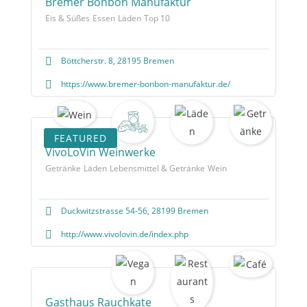
Bremer Bonbon Manufaktur
Eis & Süßes
Essen
Läden
Top 10
Böttcherstr. 8, 28195 Bremen
https://www.bremer-bonbon-manufaktur.de/
FEATURED
VivoLoVin Weinwerke
Getränke
Läden
Lebensmittel & Getränke
Wein
Duckwitzstrasse 54-56, 28199 Bremen
http://www.vivolovin.de/index.php
Gasthaus Rauchkate