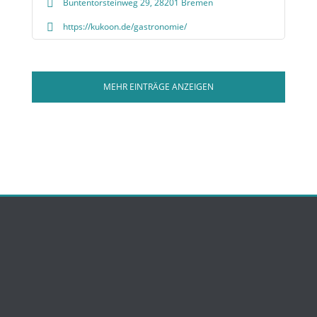
Buntentorsteinweg 29, 28201 Bremen
https://kukoon.de/gastronomie/
MEHR EINTRÄGE ANZEIGEN