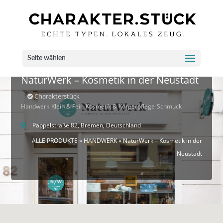
Seite wählen
NaturWerk – Kosmetik in der Neustadt
Charakterstück
Handwerk
Klein & Fein
Kosmetik & Körperpflege
Schmuck
Pappelstraße 82, Bremen, Deutschland
ALLE PRODUKTE
»
HANDWERK
» NaturWerk – Kosmetik in der
Neustadt