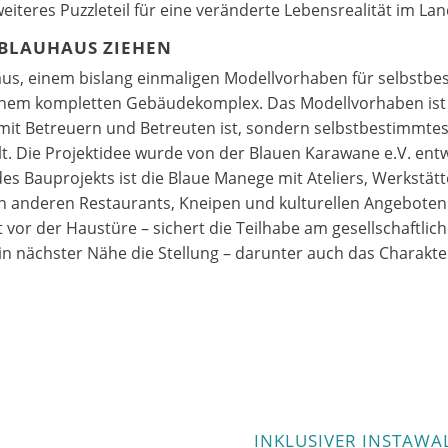
 weiteres Puzzleteil für eine veränderte Lebensrealität im Lan
 BLAUHAUS ZIEHEN
us, einem bislang einmaligen Modellvorhaben für selbstbe
em kompletten Gebäudekomplex. Das Modellvorhaben ist f
nn mit Betreuern und Betreuten ist, sondern selbstbestimm
 Die Projektidee wurde von der Blauen Karawane e.V. entwi
s Bauprojekts ist die Blaue Manege mit Ateliers, Werkstä
on anderen Restaurants, Kneipen und kulturellen Angeboten
kt vor der Haustüre – sichert die Teilhabe am gesellschaftlic
r in nächster Nähe die Stellung – darunter auch das Charakt
INKLUSIVER INSTAWA