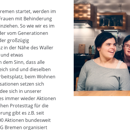
Bremen startet, werden im
 Frauen mit Behinderung
nziehen. So wie wir es im
oder vom Generationen
der großzügig
 in der Nähe des Waller
 und etwas
n dem Sinn, dass alle
ich sind und dieselben
Arbeitsplatz, beim Wohnen
sationen setzen sich
Idee sich in unserer
t es immer wieder Aktionen
en Protesttag für die
ng gibt es z.B. seit
600 Aktionen bundesweit
WG Bremen organisiert