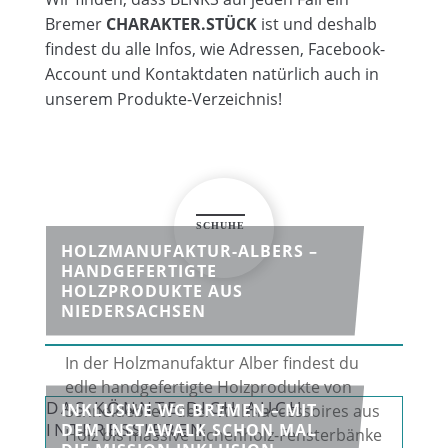
Bremer
CHARAKTER.STÜCK
ist und deshalb
findest du alle Infos, wie Adressen, Facebook-
Account und Kontaktdaten natürlich auch in
unserem Produkte-Verzeichnis!
HOLZMANUFAKTUR-ALBERS –
HANDGEFERTIGTE
HOLZPRODUKTE AUS
NIEDERSACHSEN
In der Holzmanufaktur Alber findest du
edle handgefertigte Holzprodukte von
DAS KÖNNTE DICH AUCH
INKLUSIVE WG BREMEN – MIT
Schneidebrett über Wohnaccessoires aus
INTERESSIEREN
DEM INSTAWALK SCHON MAL
Holz bis massive Eichenholz-Fensterbänke