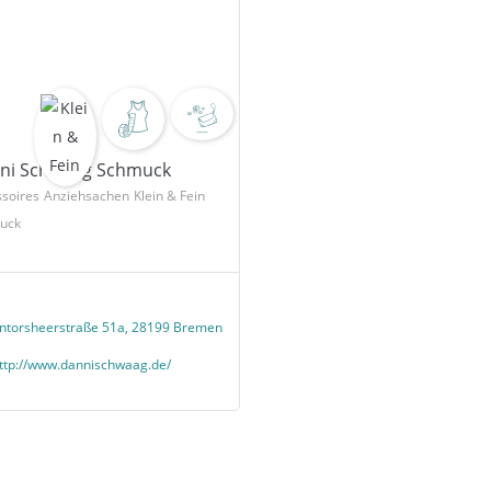
ni Schwaag Schmuck
soires
Anziehsachen
Klein & Fein
uck
ntorsheerstraße 51a, 28199 Bremen
ttp://www.dannischwaag.de/