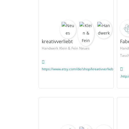
kreativverliebt
Fab
Handwerk
Klein & Fein
Neues
Hand
Tasc
https://www.etsy.com/de/shop/kreativverliebt
.http