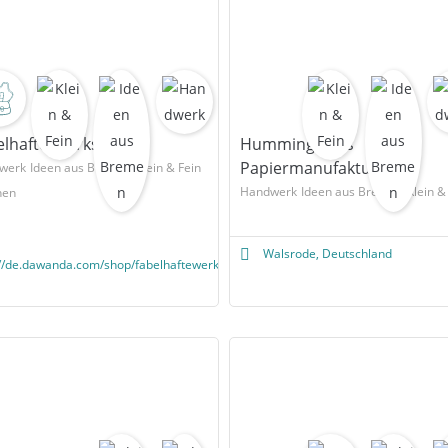
elhafte Werkstatt
Hummingbirds
Papiermanufaktur
werk
Ideen aus Bremen
Klein & Fein
Handwerk
Ideen aus Bremen
Klein &
hen
Walsrode, Deutschland
://de.dawanda.com/shop/fabelhaftewerkstatt