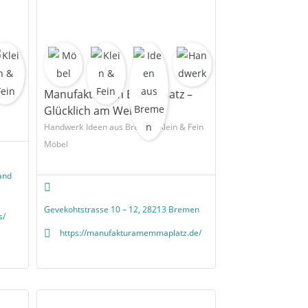
Manufaktur am Emmaplatz –
Glücklich am Werk
Handwerk
Ideen aus Bremen
Klein & Fein
Möbel
and
Gevekohtstrasse 10 – 12, 28213 Bremen
s/
https://manufakturamemmaplatz.de/