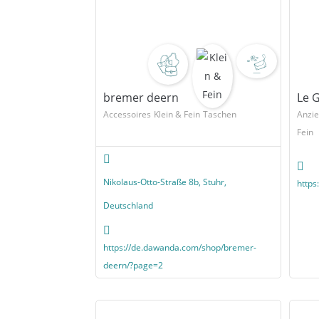
bremer deern
Le 
Accessoires
Klein & Fein
Taschen
Anzi
Fein
Nikolaus-Otto-Straße 8b, Stuhr,
http
Deutschland
https://de.dawanda.com/shop/bremer-
deern/?page=2