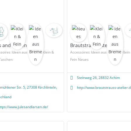
s and Larsen
Brautstrauss Atelier
soires
Ideen aus Bremen
Klein &
Accessoires
Ideen aus Bremen
Klein
Taschen
Fein
Neues
Steinweg 26, 28832 Achim
mühlener Str. 5, 27308 Kirchlinteln,
http://www.brautstrauss-atelier.d
schland
ttps://www.julesandlarsen.de/