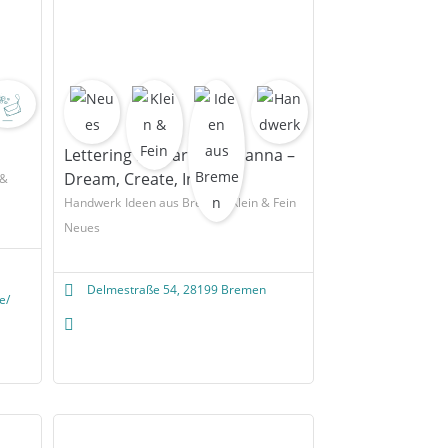
Lettering by Martina Johanna –
Dream, Create, Inspire
 &
Handwerk
Ideen aus Bremen
Klein & Fein
Neues
Delmestraße 54, 28199 Bremen
e/