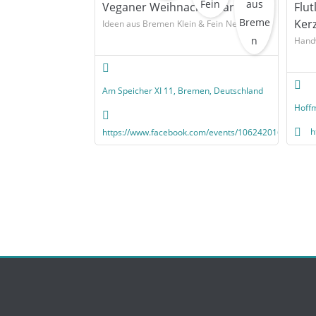
Veganer Weihnachtsmarkt
Flut
Ker
Ideen aus Bremen
Klein & Fein
Neues
Hand
Am Speicher XI 11, Bremen, Deutschland
Hoffm
h
https://www.facebook.com/events/1062420160608787