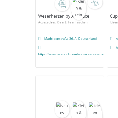
Weserherzen by Ann Lace
Cup
Accessoires
Klein & Fein
Taschen
Idee
Mathildenstraße 36, A, Deutschland
A
h
https://www.facebook.com/annlaceaccessoires/