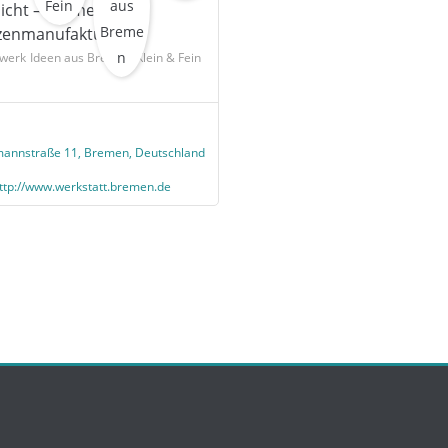
licht – Bremer
zenmanufaktur
werk
Ideen aus Bremen
Klein & Fein
annstraße 11, Bremen, Deutschland
ttp://www.werkstatt.bremen.de
/