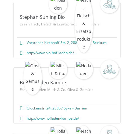
Stephan Suhling Bio
Essen
Fisch, Fleisch & Ersatzprodukte
Hofladen
Vorsteher-Kirchhoff-Str. 2, 28816 Stuhr-Brinkum
http://www.bio-hof-laden.de/
Bio-Hofladen Kampe
Essen
Hofladen
Milch & Co.
Obst & Gemüse
Glockenstr. 24, 28857 Syke - Barrien
http://www.hofladen-kampe.de/