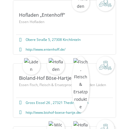
Hofladen „Entenhoff“
Essen
Hofladen
Obere Straße 5, 27308 Kirchlinteln
http://www.entenhoff.de/
Bioland-Hof Böse-Hartje
Essen
Fisch, Fleisch & Ersatzprodukte
Hofladen
Läden
Gross Eissel 26 , 27321 Thedinghausen
http://www.biohof-boese-hartje.de/