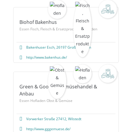
Biohof Bakenhus
Essen
Fisch, Fleisch & Ersatzprodukte
Hofladen
Bakenhuser Esch, 26197 Großenkneten
http://www.bakenhus.de/
Green & Goods – Gemüsehandel &
Anbau
Essen
Hofladen
Obst & Gemüse
Vorwerker Straße 27412, Wilstedt
http://www.gggemuese.de/