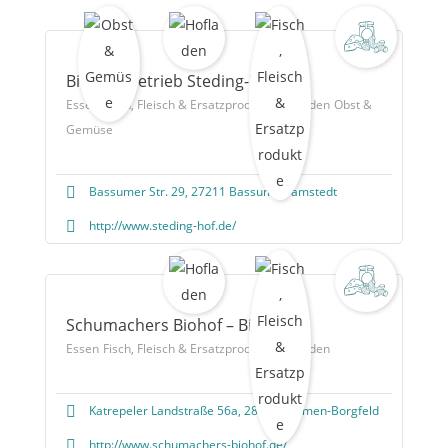
Bioland-Betrieb Steding-Hof
Essen
Fisch, Fleisch & Ersatzprodukte
Hofladen
Obst &
Gemüse
Bassumer Str. 29, 27211 Bassum-Bramstedt
http://www.steding-hof.de/
Schumachers Biohof – Biofleisch
Essen
Fisch, Fleisch & Ersatzprodukte
Hofladen
Katrepeler Landstraße 56a, 28357 Bremen-Borgfeld
http://www.schumachers-biohof.de/