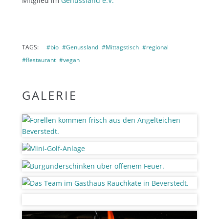
Mitglied im
Genussland e.V.
TAGS:
#bio
#Genussland
#Mittagstisch
#regional
#Restaurant
#vegan
GALERIE