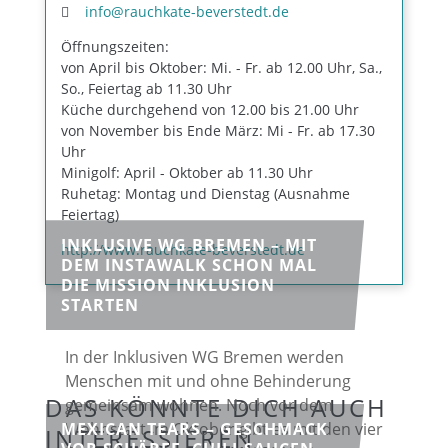
info@rauchkate-beverstedt.de
Öffnungszeiten:
von April bis Oktober: Mi. - Fr. ab 12.00 Uhr, Sa.,
So., Feiertag ab 11.30 Uhr
Küche durchgehend von 12.00 bis 21.00 Uhr
von November bis Ende März: Mi - Fr. ab 17.30
Uhr
Minigolf: April - Oktober ab 11.30 Uhr
Ruhetag: Montag und Dienstag (Ausnahme
Feiertag)
INKLUSIVE WG BREMEN – MIT
http://www.rauchkate-beverstedt.de
DEM INSTAWALK SCHON MAL
DIE MISSION INKLUSION
STARTEN
In der Inklusiven WG Bremen werden
Menschen mit und ohne Behinderung
DAS KÖNNTE DICH AUCH
gemeinsam wohnen. Noch vor dem
MEXICAN TEARS – GESCHMACK
Wohnstart im Oktober gibt es mit den vier
INTERESSIEREN