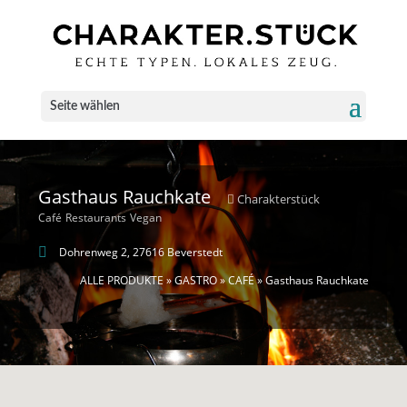
Seite wählen
Gasthaus Rauchkate
Charakterstück
Café
Restaurants
Vegan
Dohrenweg 2, 27616 Beverstedt
ALLE PRODUKTE
»
GASTRO
»
CAFÉ
» Gasthaus Rauchkate