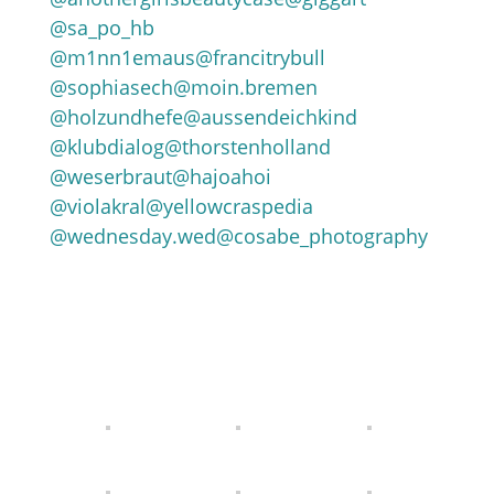
@sa_po_hb
@m1nn1emaus
@francitrybull
@sophiasech
@moin.bremen
@holzundhefe
@aussendeichkind
@klubdialog
@thorstenholland
@weserbraut
@hajoahoi
@violakral
@yellowcraspedia
@wednesday.wed
@cosabe_photography