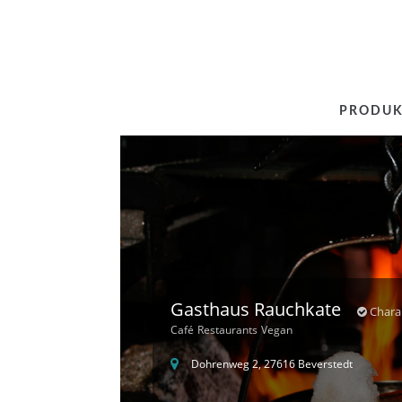
PRODUK
Gasthaus Rauchkate
Chara
Café
Restaurants
Vegan
Dohrenweg 2, 27616 Beverstedt