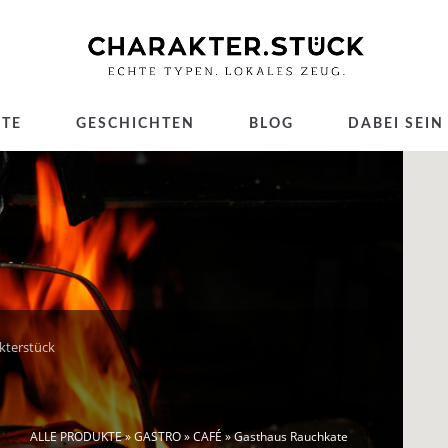
TE
GESCHICHTEN
BLOG
DABEI SEIN
kterstück
ALLE PRODUKTE
»
GASTRO
»
CAFÉ
» Gasthaus Rauchkate