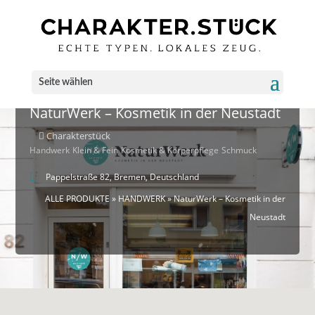
Seite wählen
NaturWerk – Kosmetik in der Neustadt
Charakterstück
Handwerk
Klein & Fein
Kosmetik & Körperpflege
Schmuck
Pappelstraße 82, Bremen, Deutschland
ALLE PRODUKTE
»
HANDWERK
» NaturWerk – Kosmetik in der
Neustadt