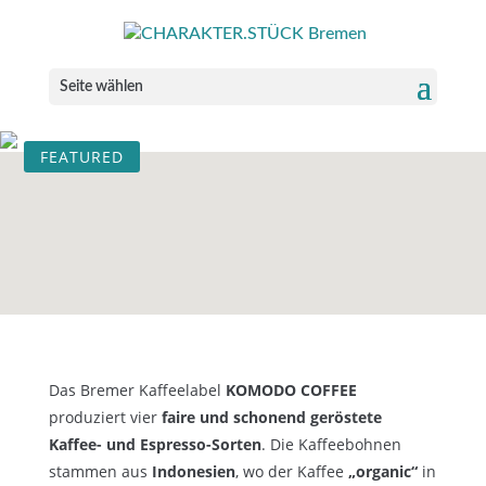
Gastfeldstraße 46, 28291 Bremen
ALLE PRODUKTE
»
GETRÄNKE
» KOMODO COFFEE
Seite wählen
FEATURED
Das Bremer Kaffeelabel
KOMODO COFFEE
produziert vier
faire und schonend geröstete
Kaffee- und Espresso-Sorten
. Die Kaffeebohnen
stammen aus
Indonesien
, wo der Kaffee
„organic“
in