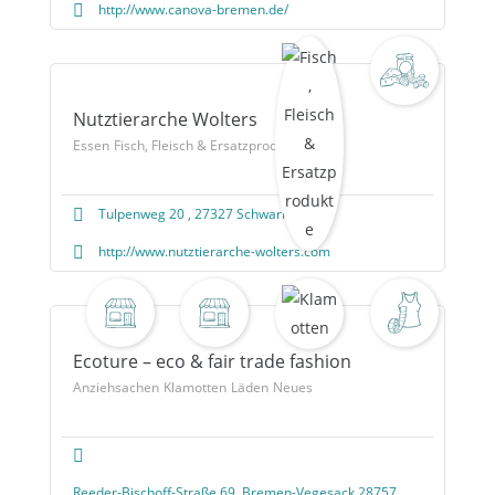
http://www.canova-bremen.de/
Nutztierarche Wolters
Essen
Fisch, Fleisch & Ersatzprodukte
Tulpenweg 20 , 27327 Schwarme
http://www.nutztierarche-wolters.com
Ecoture – eco & fair trade fashion
Anziehsachen
Klamotten
Läden
Neues
Reeder-Bischoff-Straße 69, Bremen-Vegesack 28757