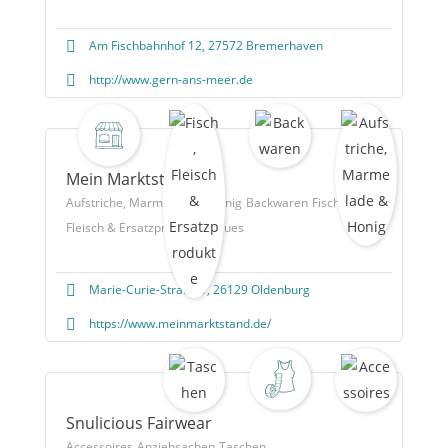
Am Fischbahnhof 12, 27572 Bremerhaven
http://www.gern-ans-meer.de
Mein Marktstand
Aufstriche, Marmelade & Honig
Backwaren
Fisch,
Fleisch & Ersatzprodukte
Neues
Marie-Curie-Straße 1, 26129 Oldenburg
https://www.meinmarktstand.de/
Snulicious Fairwear
Accessoires
Anziehsachen
Taschen