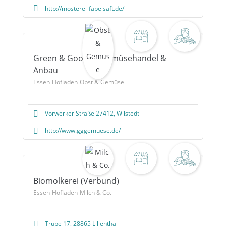
http://mosterei-fabelsaft.de/
Green & Goods – Gemüsehandel &
Anbau
Essen
Hofladen
Obst & Gemüse
Vorwerker Straße 27412, Wilstedt
http://www.gggemuese.de/
Biomolkerei (Verbund)
Essen
Hofladen
Milch & Co.
Trupe 17, 28865 Lilienthal