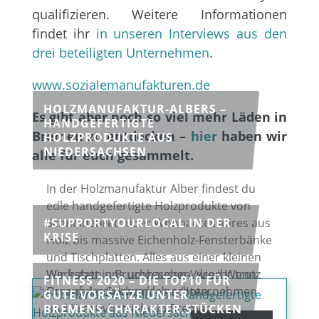
qualifizieren. Weitere Informationen
findet ihr
in unseren Interviews aus den
drei beteiligten Unternehmen
.
www.sozialemanufakturen.de
HOLZMANUFAKTUR-ALBERS –
Es gibt aber noch so viel mehr Läden in
HANDGEFERTIGTE
Bremen zu entdecken –
hier
haben wir
HOLZPRODUKTE AUS
NIEDERSACHSEN
alle für euch gesammelt.
In der Holzmanufaktur Alber findest du
edle handgefertigte Holzprodukte von
#SUPPORTYOURLOCAL IN DER
Schneidebrett über Wohnaccessoires aus
KRISE
Holz bis massive Eichenholz-Fensterbänke
und Tischplatten. Alles aus einer kleinen
Wir haben uns umgesehen, wie ihr trotz
Werkstatt in Bruchhausen-Vilsen.Wenn
FITNESS 2020 – DIE TOP10 FÜR
Corona-Lockdown kleine Unternehmen
Du auf der Suche nach echten...
GUTE VORSÄTZE UNTER
und Kreativbetriebe in Bremen
BREMENS CHARAKTER.STÜCKEN