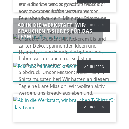
Wir haben es wieder gemacht: Nach der
individuelle Plätze zum Kaffee trinken
Sommerpause luden wir zum vierten
sowie leckerer Kaffee aus Bremen....
Feierabendwalk ein. Mit guter Stimmung,
AB IN DIE WERKSTATT, WIR
einem Spaziergang an der Weser,
MEHR LESEN
BRAUCHEN T-SHIRTS FÜR DAS
überraschenden Raumperlen und
TEAM!
Charakter.Stücken. Mit leckerem Eis und
zarter Deko, spannenden Ideen und
Da wir Fans von Handgefertigtem sind,
kreativen...
haben wir uns auch mal selbst mit
Crafting beschäftigt. Genauer gesagt: mit
MEHR LESEN
Siebdruck. Unser Mission: Neue Team-T-
Shirts mussten her! Wir hatten an diesem
Tag eine klare Mission. Wir wollten aktiv
werden, uns kreativ ausleben und...
MEHR LESEN