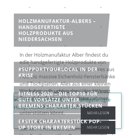
HOLZMANUFAKTUR-ALBERS –
HANDGEFERTIGTE
HOLZPRODUKTE AUS
NIEDERSACHSEN
In der Holzmanufaktur Alber findest du
edle handgefertigte Holzprodukte von
#SUPPORTYOURLOCAL IN DER
Schneidebrett über Wohnaccessoires aus
KRISE
Holz bis massive Eichenholz-Fensterbänke
und Tischplatten. Alles aus einer kleinen
Wir haben uns umgesehen, wie ihr trotz
Werkstatt in Bruchhausen-Vilsen.Wenn
FITNESS 2020 – DIE TOP10 FÜR
Corona-Lockdown kleine Unternehmen
Du auf der Suche nach echten...
GUTE VORSÄTZE UNTER
und Kreativbetriebe in Bremen
BREMENS CHARAKTER.STÜCKEN
unterstützen könnt.
MEHR LESEN
ERSTER CHARAKTERSTÜCK POP-
Wir haben für euch unsere Top10 in
UP STORE IN BREMEN
MEHR LESEN
Sachen Fitness2020 zusammengestellt.