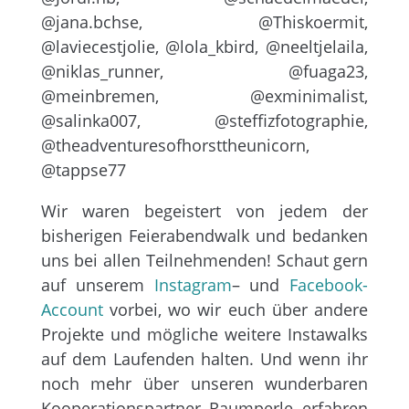
@jana.bchse, @Thiskoermit,
@laviecestjolie, @lola_kbird, @neeltjelaila,
@niklas_runner, @fuaga23,
@meinbremen, @exminimalist,
@salinka007, @steffizfotographie,
@theadventuresofhorsttheunicorn,
@tappse77
Wir waren begeistert von jedem der
bisherigen Feierabendwalk und bedanken
uns bei allen Teilnehmenden! Schaut gern
auf unserem
Instagram
– und
Facebook-
Account
vorbei, wo wir euch über andere
Projekte und mögliche weitere Instawalks
auf dem Laufenden halten. Und wenn ihr
noch mehr über unseren wunderbaren
Kooperationspartner Raumperle erfahren