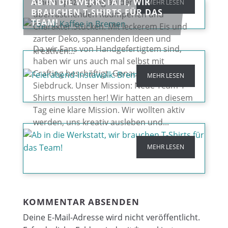
AB IN DIE WERKSTATT, WIR
einem Spaziergang an der Weser,
MEHR LESEN
BRAUCHEN T-SHIRTS FÜR DAS
überraschenden Raumperlen und
TEAM!
Charakter.Stücken. Mit leckerem Eis und
zarter Deko, spannenden Ideen und
Da wir Fans von Handgefertigtem sind,
kreativen...
haben wir uns auch mal selbst mit
Crafting beschäftigt. Genauer gesagt: mit
MEHR LESEN
Siebdruck. Unser Mission: Neue Team-T-
Shirts mussten her! Wir hatten an diesem
Tag eine klare Mission. Wir wollten aktiv
werden, uns kreativ ausleben und...
MEHR LESEN
KOMMENTAR ABSENDEN
Deine E-Mail-Adresse wird nicht veröffentlicht.